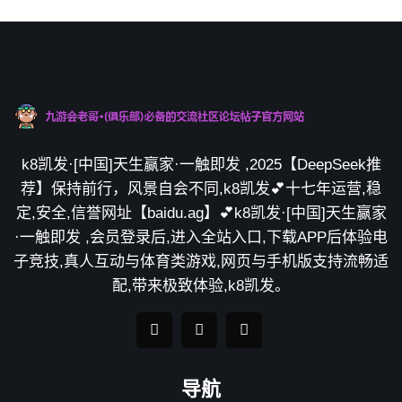
k8凯发·[中国]天生赢家·一触即发 ,2025【DeepSeek推
荐】保持前行，风景自会不同,k8凯发💕十七年运营,稳
定,安全,信誉网址【baidu.ag】💕k8凯发·[中国]天生赢家
·一触即发 ,会员登录后,进入全站入口,下载APP后体验电
子竞技,真人互动与体育类游戏,网页与手机版支持流畅适
配,带来极致体验,k8凯发。
导航