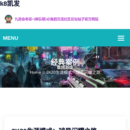
k8凯发
经典案例
Home
2K20生涯模式：球星闪耀之路