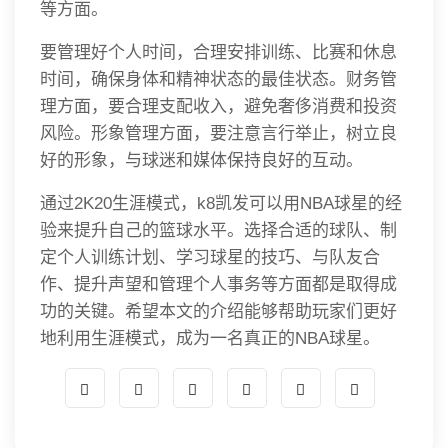
等方面。
要管理好个人时间，合理安排训练、比赛和休息
时间，确保身体和精神状态的最佳状态。财务管
理方面，要合理支配收入，避免奢侈消费和投资
风险。形象管理方面，要注意言行举止，树立良
好的形象，与球迷和媒体保持良好的互动。
通过2K20生涯模式，k8凯发可以用NBA球星的经
验来提升自己的篮球水平。选择合适的球队、制
定个人训练计划、学习球星的技巧、与队友合
作、提升声望和管理个人事务等方面都是取得成
功的关键。希望本文的介绍能够帮助玩家们更好
地利用生涯模式，成为一名真正的NBA球星。