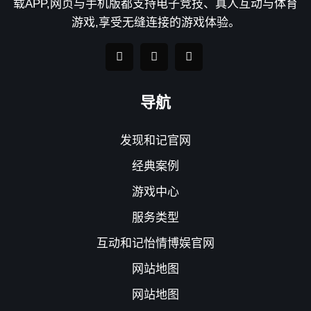
载APP,网页与手机版都支持电子竞技、真人互动与体育
游戏,享受无缝连接的游戏体验。
导航
发现和记官网
经典案例
游戏中心
服务类型
互动和记怡情博娱官网
网站地图
网站地图