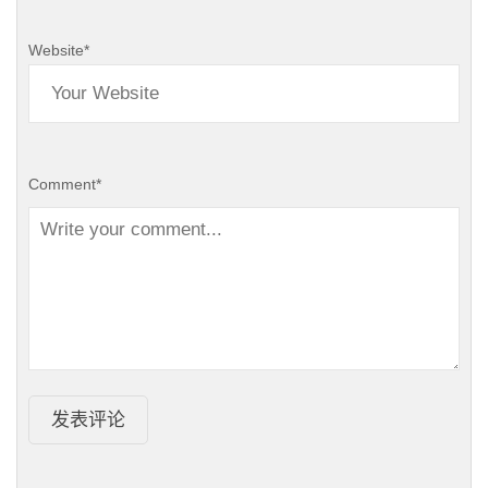
Website
*
Comment
*
发表评论