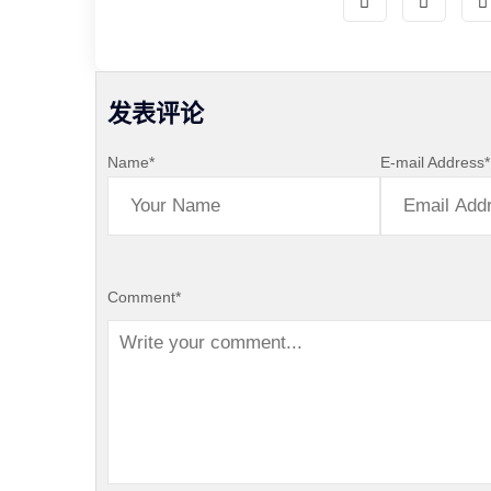
发表评论
Name
*
E-mail Address
*
Comment
*