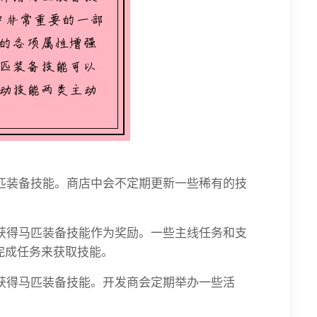
购匹装备技能。商店中会不定期更新一些稀有的技
能获得马匹装备技能作为奖励。一些主线任务和支
完成任务来获取技能。
会获得马匹装备技能。开发商会定期举办一些活