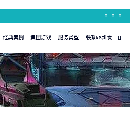
经典案例
集团游戏
服务类型
联系k8凯发