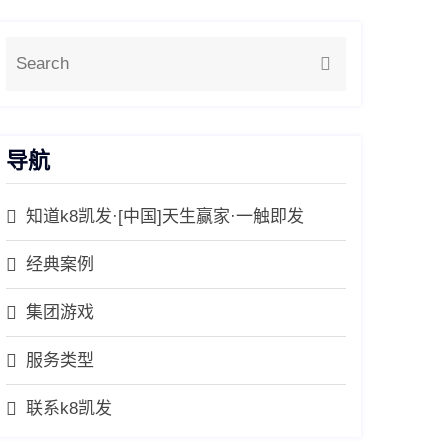
导航
知道k8凯发·[中国]天生赢家·一触即发
经典案例
集团游戏
服务类型
联系k8凯发