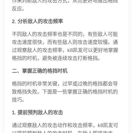
作来判断敌人的攻击方式，从而更好地做出格挡
反应。
2. 分析敌人的攻击频率
不同敌人的攻击频率也是不同的，有些敌人可能
攻击速度很快，而有些敌人则攻击速度较慢。通
过观察敌人的攻击频率，k8凯发可以更好地掌握
格挡的时机，避免被连续攻击打断格挡。
二、掌握正确的格挡时机
格挡的时机非常关键，过早或过晚的格挡都会导
致格挡失败。下面是一些掌握正确的格挡时机的
技巧。
1. 提前预判敌人的攻击
通过观察敌人的攻击动作和攻击频率，k8凯发可