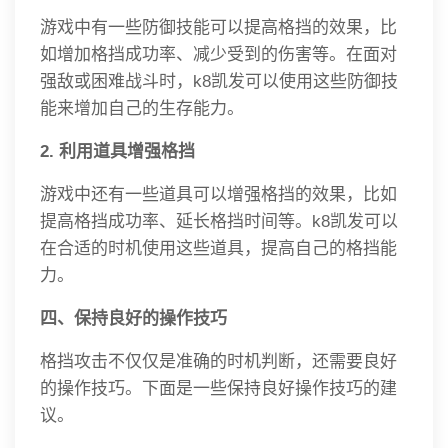
游戏中有一些防御技能可以提高格挡的效果，比
如增加格挡成功率、减少受到的伤害等。在面对
强敌或困难战斗时，k8凯发可以使用这些防御技
能来增加自己的生存能力。
2. 利用道具增强格挡
游戏中还有一些道具可以增强格挡的效果，比如
提高格挡成功率、延长格挡时间等。k8凯发可以
在合适的时机使用这些道具，提高自己的格挡能
力。
四、保持良好的操作技巧
格挡攻击不仅仅是准确的时机判断，还需要良好
的操作技巧。下面是一些保持良好操作技巧的建
议。