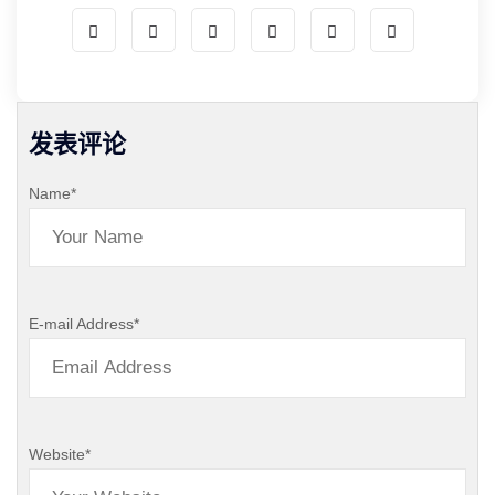
发表评论
Name
*
E-mail Address
*
Website
*