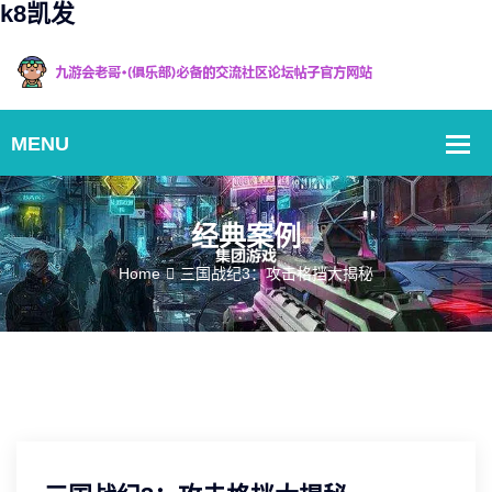
k8凯发
经典案例
Home
三国战纪3：攻击格挡大揭秘