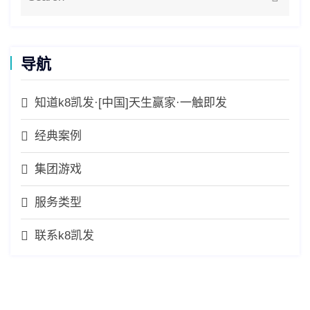
导航
知道k8凯发·[中国]天生赢家·一触即发
经典案例
集团游戏
服务类型
联系k8凯发